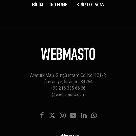
BİLİM
İNTERNET
KRİPTO PARA
Atatürk Mah. Sütçü İmam Cd. No: 101/2
Ümraniye, İstanbul 34764
+90 216 335 66 66
i@webmasto.com
Facebook
X
Instagram
YouTube
LinkedIn
WhatsApp
(Twitter)