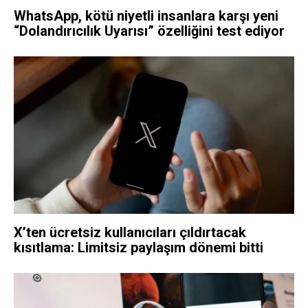
WhatsApp, kötü niyetli insanlara karşı yeni
“Dolandırıcılık Uyarısı” özelliğini test ediyor
X’ten ücretsiz kullanıcıları çıldırtacak
kısıtlama: Limitsiz paylaşım dönemi bitti