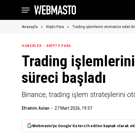
»
»
Anasayfa
Kripto Para
Trading işlemlerini otomatize eden Bi
HABERLER
KRIPTO PARA
Trading işlemlerin
süreci başladı
Binance, trading işlem stratejilerini 
Efrahim Aslan
27 Mart 2026, 19:37
Webmasto'yu Google'da tercih edilen kaynak olarak ek