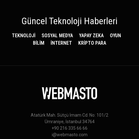
Güncel Teknoloji Haberleri
TEKNOLOJİ
SOSYAL MEDYA
YAPAY ZEKA
OYUN
BİLİM
İNTERNET
KRİPTO PARA
Atatürk Mah. Sütçü İmam Cd. No: 101/2
Ümraniye, İstanbul 34764
+90 216 335 66 66
i@webmasto.com