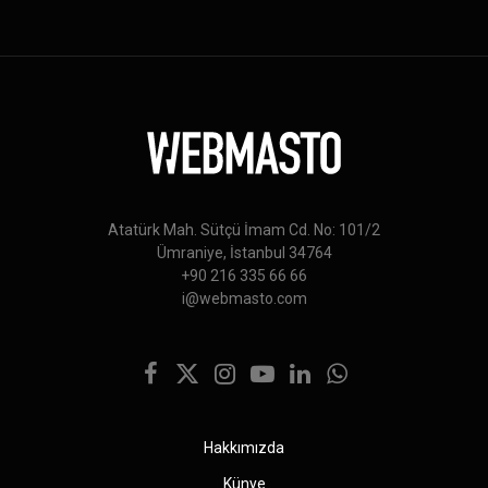
Atatürk Mah. Sütçü İmam Cd. No: 101/2
Ümraniye, İstanbul 34764
+90 216 335 66 66
i@webmasto.com
Facebook
X
Instagram
YouTube
LinkedIn
WhatsApp
(Twitter)
Hakkımızda
Künye