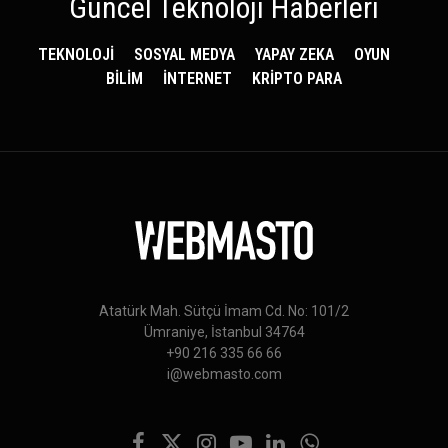
Güncel Teknoloji Haberleri
TEKNOLOJİ
SOSYAL MEDYA
YAPAY ZEKA
OYUN
BİLİM
İNTERNET
KRİPTO PARA
Atatürk Mah. Sütçü İmam Cd. No: 101/2
Ümraniye, İstanbul 34764
+90 216 335 66 66
i@webmasto.com