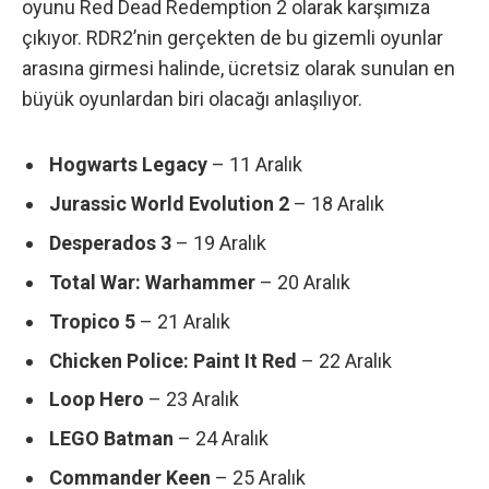
oyunu Red Dead Redemption 2 olarak karşımıza
çıkıyor. RDR2’nin gerçekten de bu gizemli oyunlar
arasına girmesi halinde, ücretsiz olarak sunulan en
büyük oyunlardan biri olacağı anlaşılıyor.
Hogwarts Legacy
– 11 Aralık
Jurassic World Evolution 2
– 18 Aralık
Desperados 3
– 19 Aralık
Total War: Warhammer
– 20 Aralık
Tropico 5
– 21 Aralık
Chicken Police: Paint It Red
– 22 Aralık
Loop Hero
– 23 Aralık
LEGO Batman
– 24 Aralık
Commander Keen
– 25 Aralık