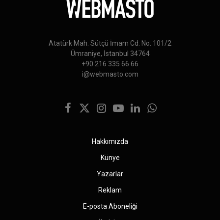
Atatürk Mah. Sütçü İmam Cd. No: 101/2
Ümraniye, İstanbul 34764
+90 216 335 66 66
i@webmasto.com
Facebook
X
Instagram
YouTube
LinkedIn
WhatsApp
(Twitter)
Hakkımızda
Künye
Yazarlar
Reklam
E-posta Aboneliği