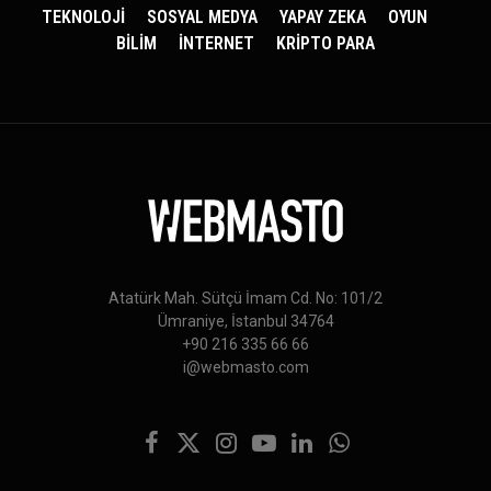
TEKNOLOJİ
SOSYAL MEDYA
YAPAY ZEKA
OYUN
BİLİM
İNTERNET
KRİPTO PARA
Atatürk Mah. Sütçü İmam Cd. No: 101/2
Ümraniye, İstanbul 34764
+90 216 335 66 66
i@webmasto.com
Facebook
X
Instagram
YouTube
LinkedIn
WhatsApp
(Twitter)