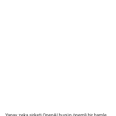
Yapay zeka şirketi OpenAI bugün önemli bir hamle