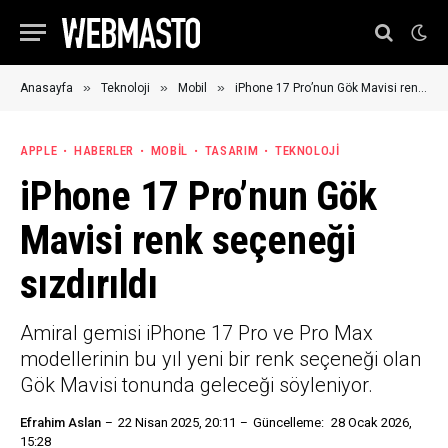
»
»
»
Anasayfa
Teknoloji
Mobil
iPhone 17 Pro’nun Gök Mavisi renk seçeneği sızdırıldı
APPLE
HABERLER
MOBIL
TASARIM
TEKNOLOJI
iPhone 17 Pro’nun Gök
Mavisi renk seçeneği
sızdırıldı
Amiral gemisi iPhone 17 Pro ve Pro Max
modellerinin bu yıl yeni bir renk seçeneği olan
Gök Mavisi tonunda geleceği söyleniyor.
Efrahim Aslan
22 Nisan 2025, 20:11
Güncelleme:
28 Ocak 2026,
15:28