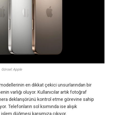
Görsel: Apple
odellerinin en dikkat çekici unsurlarından bir
nin varlığı oluyor. Kullanıcılar artık fotoğraf
era deklanşörünü kontrol etme görevine sahip
r. Telefonların sol ksımında ise alışık
işlem düğmesi karşımıza çıkıyor.