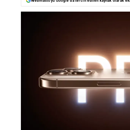
Webmasto'yu Google'da tercih edilen kaynak olarak ek