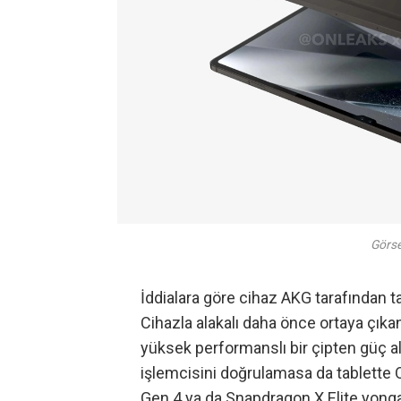
Görse
İddialara göre cihaz AKG tarafından 
Cihazla alakalı daha önce ortaya çıka
yüksek performanslı bir çipten güç a
işlemcisini doğrulamasa da tablette 
Gen 4 ya da Snapdragon X Elite yonga s