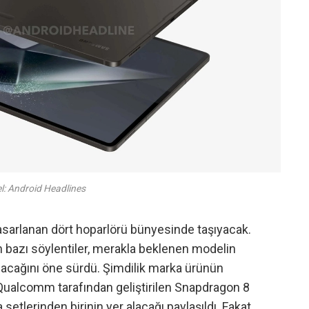
l: Android Headlines
tasarlanan dört hoparlörü bünyesinde taşıyacak.
n bazı söylentiler, merakla beklenen modelin
lacağını öne sürdü. Şimdilik marka ürünün
Qualcomm tarafından geliştirilen Snapdragon 8
etlerinden birinin yer alacağı paylaşıldı. Fakat