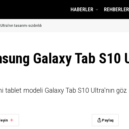
HABERLER
REHBERLER
ltra’nın tasarımı sızdırıldı
msung Galaxy Tab S10 U
ablet modeli Galaxy Tab S10 Ultra'nın göz alı
leyin
Paylaş