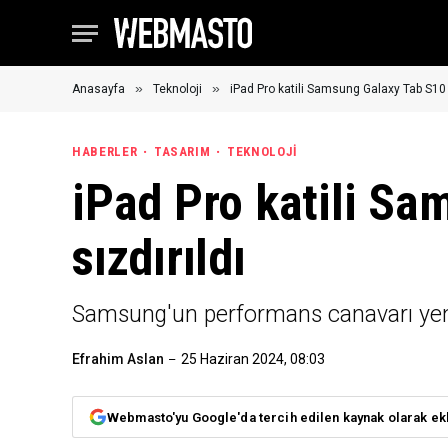
»
»
Anasayfa
Teknoloji
iPad Pro katili Samsung Galaxy Tab S10 U
HABERLER
TASARIM
TEKNOLOJI
iPad Pro katili Sa
sızdırıldı
Samsung'un performans canavarı yeni t
Efrahim Aslan
25 Haziran 2024, 08:03
Webmasto'yu Google'da tercih edilen kaynak olarak ek