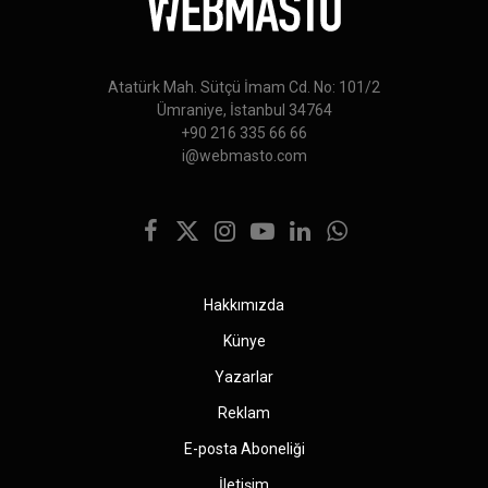
Atatürk Mah. Sütçü İmam Cd. No: 101/2
Ümraniye, İstanbul 34764
+90 216 335 66 66
i@webmasto.com
Facebook
X
Instagram
YouTube
LinkedIn
WhatsApp
(Twitter)
Hakkımızda
Künye
Yazarlar
Reklam
E-posta Aboneliği
İletişim