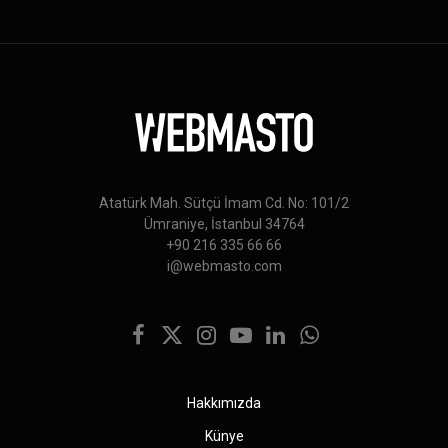
Atatürk Mah. Sütçü İmam Cd. No: 101/2
Ümraniye, İstanbul 34764
+90 216 335 66 66
i@webmasto.com
Facebook
X
Instagram
YouTube
LinkedIn
WhatsApp
(Twitter)
Hakkımızda
Künye