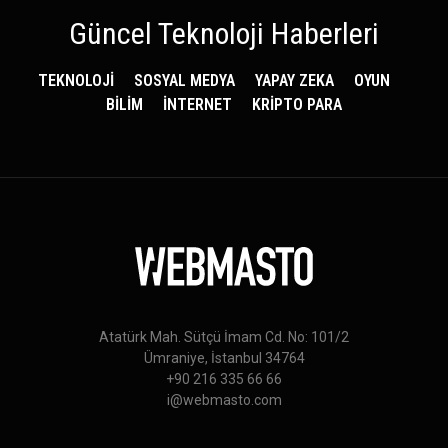
Güncel Teknoloji Haberleri
TEKNOLOJİ
SOSYAL MEDYA
YAPAY ZEKA
OYUN
BİLİM
İNTERNET
KRİPTO PARA
Atatürk Mah. Sütçü İmam Cd. No: 101/2
Ümraniye, İstanbul 34764
+90 216 335 66 66
i@webmasto.com