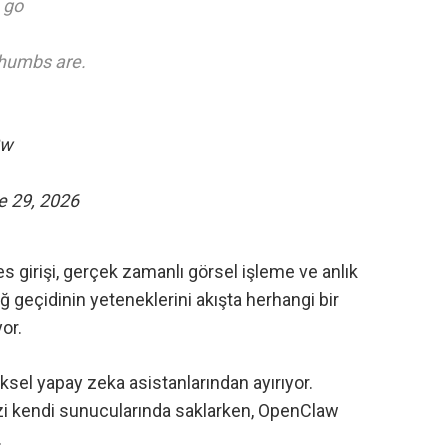
 go
thumbs are.
8w
e 29, 2026
s girişi, gerçek zamanlı görsel işleme ve anlık
ğ geçidinin yeteneklerini akışta herhangi bir
or.
el yapay zeka asistanlarından ayırıyor.
zi kendi sunucularında saklarken, OpenClaw
.