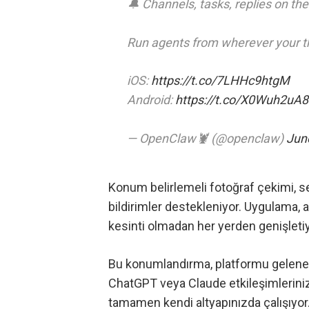
🔔 Channels, tasks, replies on the
Run agents from wherever your 
iOS:
https://t.co/7LHHc9htgM
Android:
https://t.co/X0Wuh2uA
— OpenClaw🦞 (@openclaw)
Jun
Konum belirlemeli fotoğraf çekimi, se
bildirimler destekleniyor. Uygulama, a
kesinti olmadan her yerden genişletiy
Bu konumlandırma, platformu geleneks
ChatGPT veya Claude etkileşimlerini
tamamen kendi altyapınızda çalışıyor