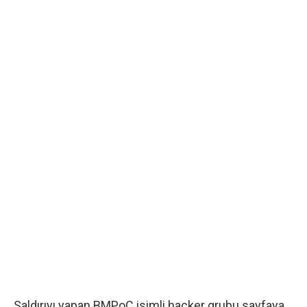
Saldırıyı yapan BMPoC isimli hacker grubu sayfaya