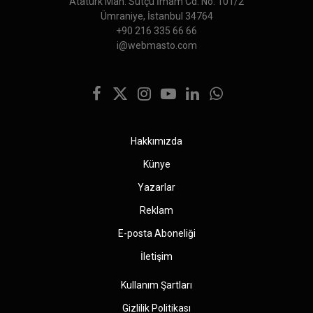
Atatürk Mah. Sütçü İmam Cd. No: 101/2
Ümraniye, İstanbul 34764
+90 216 335 66 66
i@webmasto.com
Facebook
X
Instagram
YouTube
LinkedIn
WhatsApp
(Twitter)
Hakkımızda
Künye
Yazarlar
Reklam
E-posta Aboneliği
İletişim
Kullanım Şartları
Gizlilik Politikası