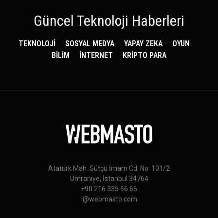
Güncel Teknoloji Haberleri
TEKNOLOJİ
SOSYAL MEDYA
YAPAY ZEKA
OYUN
BİLİM
İNTERNET
KRİPTO PARA
Atatürk Mah. Sütçü İmam Cd. No: 101/2
Ümraniye, İstanbul 34764
+90 216 335 66 66
i@webmasto.com