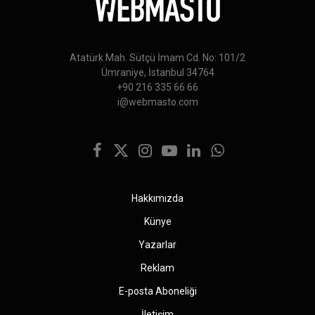
Atatürk Mah. Sütçü İmam Cd. No: 101/2
Ümraniye, İstanbul 34764
+90 216 335 66 66
i@webmasto.com
Facebook
X
Instagram
YouTube
LinkedIn
WhatsApp
(Twitter)
Hakkımızda
Künye
Yazarlar
Reklam
E-posta Aboneliği
İletişim