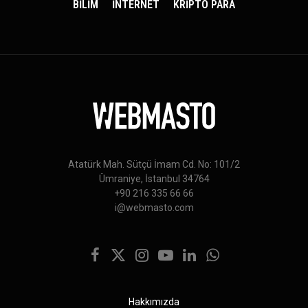
BİLİM
İNTERNET
KRİPTO PARA
Atatürk Mah. Sütçü İmam Cd. No: 101/2
Ümraniye, İstanbul 34764
+90 216 335 66 66
i@webmasto.com
Facebook
X
Instagram
YouTube
LinkedIn
WhatsApp
(Twitter)
Hakkımızda