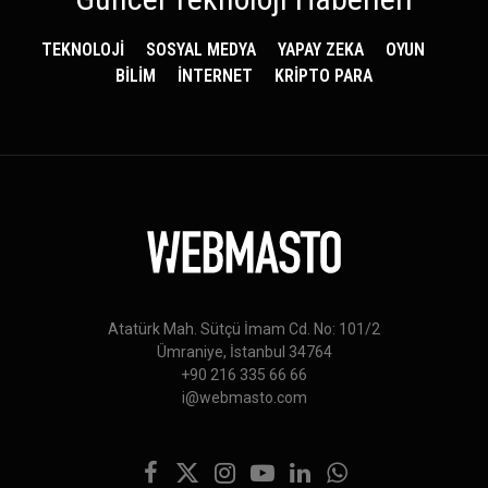
TEKNOLOJİ
SOSYAL MEDYA
YAPAY ZEKA
OYUN
BİLİM
İNTERNET
KRİPTO PARA
Atatürk Mah. Sütçü İmam Cd. No: 101/2
Ümraniye, İstanbul 34764
+90 216 335 66 66
i@webmasto.com
Facebook
X
Instagram
YouTube
LinkedIn
WhatsApp