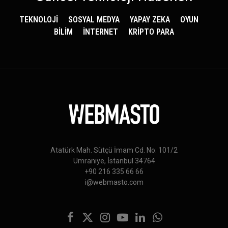
TEKNOLOJİ
SOSYAL MEDYA
YAPAY ZEKA
OYUN
BİLİM
İNTERNET
KRİPTO PARA
Atatürk Mah. Sütçü İmam Cd. No: 101/2
Ümraniye, İstanbul 34764
+90 216 335 66 66
i@webmasto.com
Facebook
X
Instagram
YouTube
LinkedIn
WhatsApp