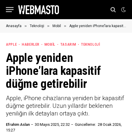
»
»
»
Anasayfa
Teknoloji
Mobil
Apple yeniden iPhone’lara kapasitif düğme getirebilir
APPLE
HABERLER
MOBIL
TASARIM
TEKNOLOJI
Apple yeniden
iPhone’lara kapasitif
düğme getirebilir
Apple, iPhone cihazlarına yeniden bir kapasitif
düğme getirebilir. Uzun yıllardır beklenen
yeniliğin ilk detayları ortaya çıktı.
Efrahim Aslan
30 Mayıs 2025, 22:32
Güncelleme:
28 Ocak 2026,
15:27