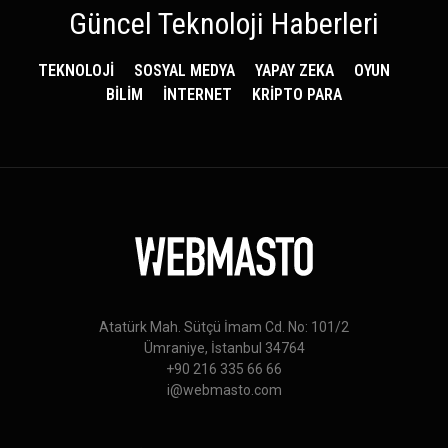
Güncel Teknoloji Haberleri
TEKNOLOJİ
SOSYAL MEDYA
YAPAY ZEKA
OYUN
BİLİM
İNTERNET
KRİPTO PARA
Atatürk Mah. Sütçü İmam Cd. No: 101/2
Ümraniye, İstanbul 34764
+90 216 335 66 66
i@webmasto.com