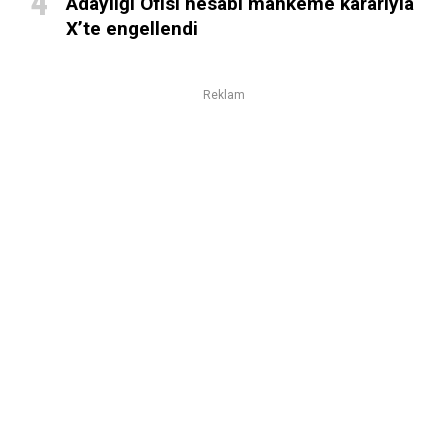
Adaylığı Ofisi hesabı mahkeme kararıyla
X’te engellendi
Reklam