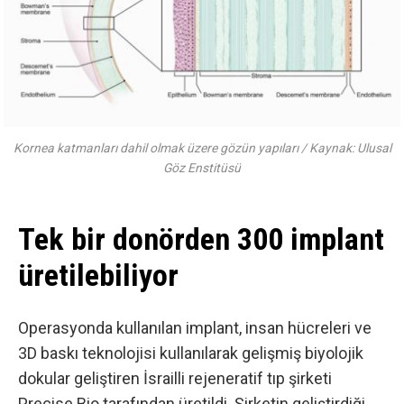
Kornea katmanları dahil olmak üzere gözün yapıları / Kaynak: Ulusal
Göz Enstitüsü
Tek bir donörden 300 implant
üretilebiliyor
Operasyonda kullanılan implant, insan hücreleri ve
3D baskı teknolojisi kullanılarak gelişmiş biyolojik
dokular geliştiren İsrailli rejeneratif tıp şirketi
Precise Bio tarafından üretildi. Şirketin geliştirdiği