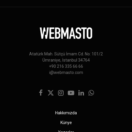
Atatürk Mah. Sütçü İmam Cd. No: 101/2
Ümraniye, İstanbul 34764
+90 216 335 66 66
i@webmasto.com
Facebook
X
Instagram
YouTube
LinkedIn
WhatsApp
(Twitter)
Hakkımızda
Künye