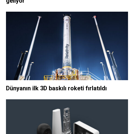
geliyor
Dünyanın ilk 3D baskılı roketi fırlatıldı