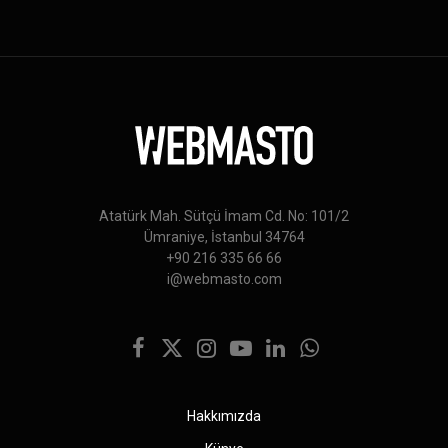
Atatürk Mah. Sütçü İmam Cd. No: 101/2
Ümraniye, İstanbul 34764
+90 216 335 66 66
i@webmasto.com
Facebook
X
Instagram
YouTube
LinkedIn
WhatsApp
(Twitter)
Hakkımızda