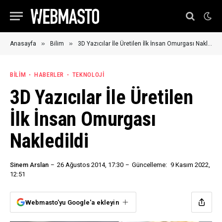
»
»
Anasayfa
Bilim
3D Yazıcılar İle Üretilen İlk İnsan Omurgası Nakledildi
BILIM
HABERLER
TEKNOLOJI
3D Yazıcılar İle Üretilen
İlk İnsan Omurgası
Nakledildi
Sinem Arslan
26 Ağustos 2014, 17:30
Güncelleme:
9 Kasım 2022,
12:51
Webmasto'yu Google'a ekleyin