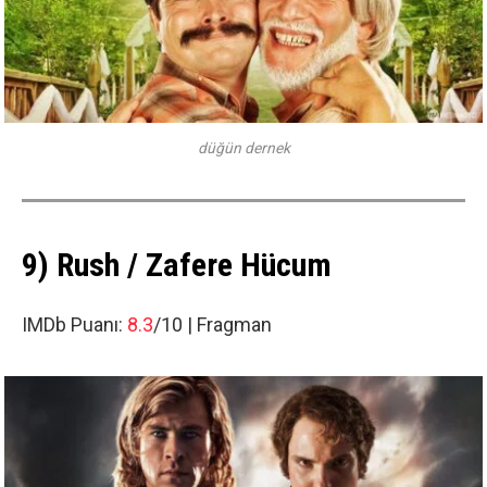
düğün dernek
9) Rush / Zafere Hücum
IMDb Puanı:
8.3
/10 |
Fragman