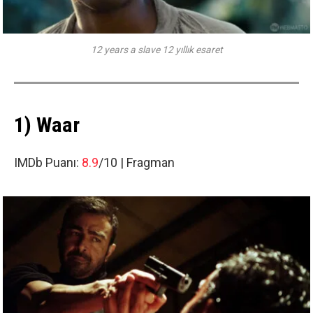
12 years a slave 12 yıllık esaret
1) Waar
IMDb Puanı:
8.9
/10 |
Fragman