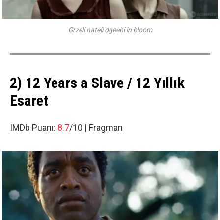
Grzeli nateli dgeebi in bloom
2) 12 Years a Slave / 12 Yıllık
Esaret
IMDb Puanı:
8.7
/10 |
Fragman