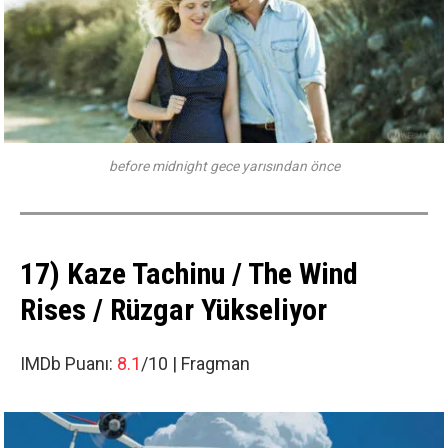
before midnight gece yarısından önce
17) Kaze Tachinu / The Wind
Rises / Rüzgar Yükseliyor
IMDb Puanı:
8.1
/10 |
Fragman