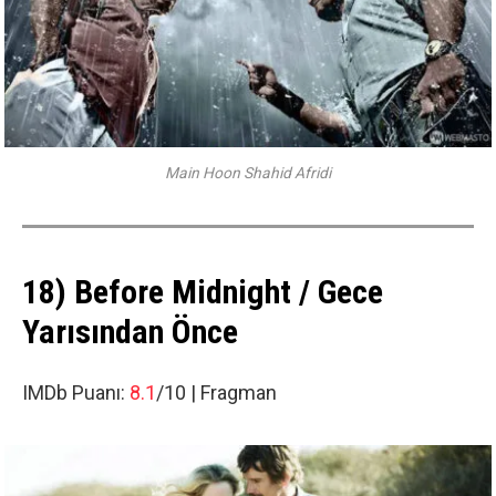
Main Hoon Shahid Afridi
18) Before Midnight / Gece
Yarısından Önce
IMDb Puanı:
8.1
/10 |
Fragman