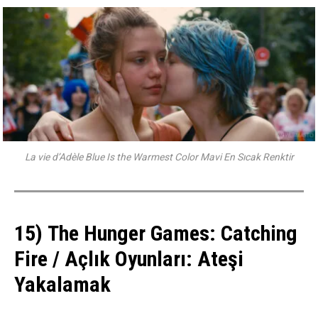
La vie d’Adèle Blue Is the Warmest Color Mavi En Sıcak Renktir
15) The Hunger Games: Catching
Fire / Açlık Oyunları: Ateşi
Yakalamak