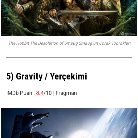
The Hobbit The Desolation of Smaug Smaug’un Çorak Toprakları
5) Gravity / Yerçekimi
IMDb Puanı:
8.4
/10 |
Fragman