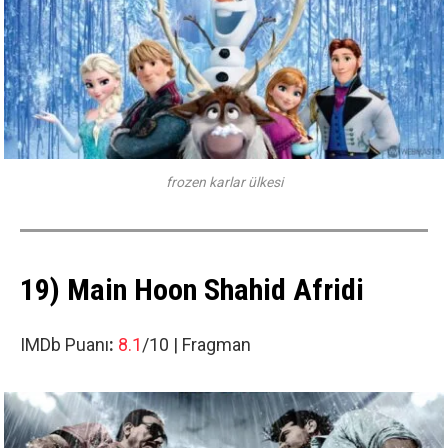
frozen karlar ülkesi
19) Main Hoon Shahid Afridi
IMDb Puanı
:
8.1
/10 |
Fragman