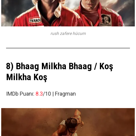
rush zafere hücum
8) Bhaag Milkha Bhaag / Koş
Milkha Koş
IMDb Puanı:
8.3
/10 |
Fragman