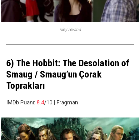
riley rewind
6) The Hobbit: The Desolation of
Smaug / Smaug’un Çorak
Toprakları
IMDb Puanı:
8.4
/10 |
Fragman