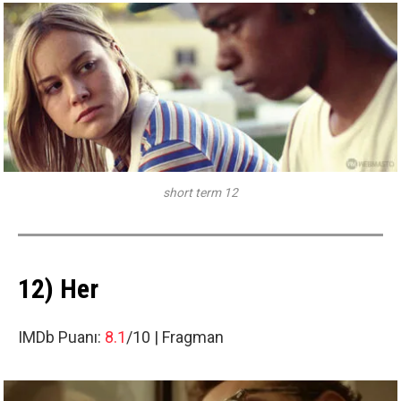
short term 12
12) Her
IMDb Puanı:
8.1
/10 |
Fragman