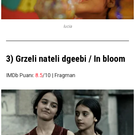
lucia
3) Grzeli nateli dgeebi / In bloom
IMDb Puanı:
8.5
/10 |
Fragman