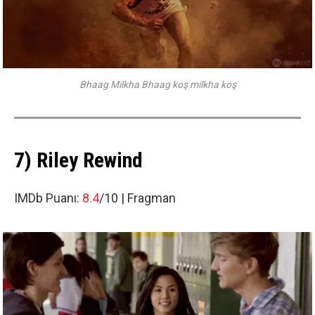
Bhaag Milkha Bhaag koş milkha koş
7) Riley Rewind
IMDb Puanı:
8.4
/10 |
Fragman