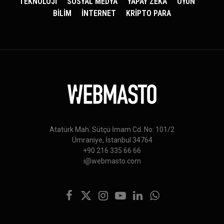
TEKNOLOJİ
SOSYAL MEDYA
YAPAY ZEKA
OYUN
BİLİM
İNTERNET
KRİPTO PARA
Atatürk Mah. Sütçü İmam Cd. No: 101/2
Ümraniye, İstanbul 34764
+90 216 335 66 66
i@webmasto.com
Facebook
X
Instagram
YouTube
LinkedIn
WhatsApp
(Twitter)