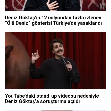
Deniz Göktaş’ın 12 milyondan fazla izlenen
“Ölü Deniz” gösterisi Türkiye’de yasaklandı
YouTube’daki stand-up videosu nedeniyle
Deniz Göktaş’a soruşturma açıldı