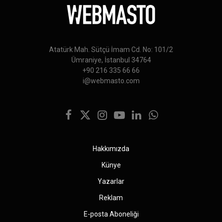
Atatürk Mah. Sütçü İmam Cd. No: 101/2
Ümraniye, İstanbul 34764
+90 216 335 66 66
i@webmasto.com
Facebook
X
Instagram
YouTube
LinkedIn
WhatsApp
(Twitter)
Hakkımızda
Künye
Yazarlar
Reklam
E-posta Aboneliği