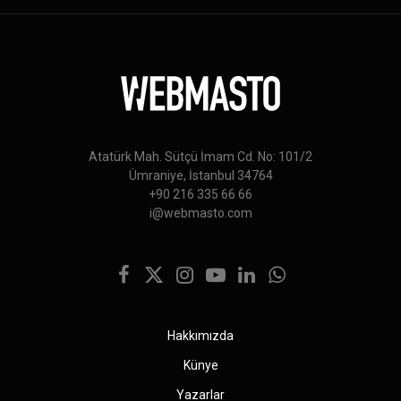
Atatürk Mah. Sütçü İmam Cd. No: 101/2
Ümraniye, İstanbul 34764
+90 216 335 66 66
i@webmasto.com
Facebook
X
Instagram
YouTube
LinkedIn
WhatsApp
(Twitter)
Hakkımızda
Künye
Yazarlar