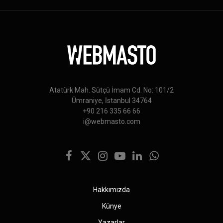
Atatürk Mah. Sütçü İmam Cd. No: 101/2
Ümraniye, İstanbul 34764
+90 216 335 66 66
i@webmasto.com
Facebook
X
Instagram
YouTube
LinkedIn
WhatsApp
(Twitter)
Hakkımızda
Künye
Yazarlar