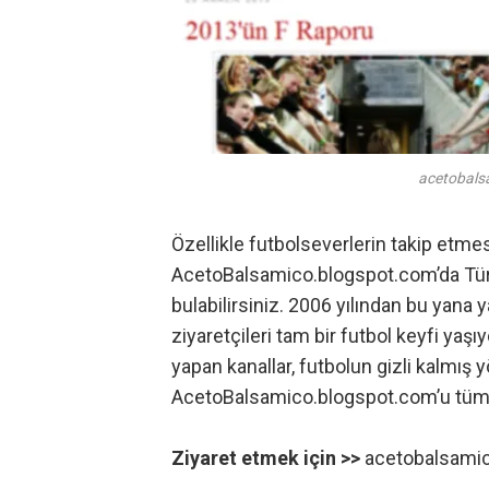
acetobals
Özellikle futbolseverlerin takip etm
AcetoBalsamico.blogspot.com’da Türkiy
bulabilirsiniz. 2006 yılından bu yana 
ziyaretçileri tam bir futbol keyfi yaş
yapan kanallar, futbolun gizli kalmış yö
AcetoBalsamico.blogspot.com’u tüm 
Ziyaret etmek için >>
acetobalsami