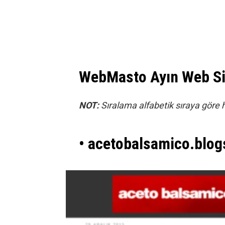
WebMasto Ayın Web Sit
NOT:
Sıralama alfabetik sıraya göre h
• acetobalsamico.blo