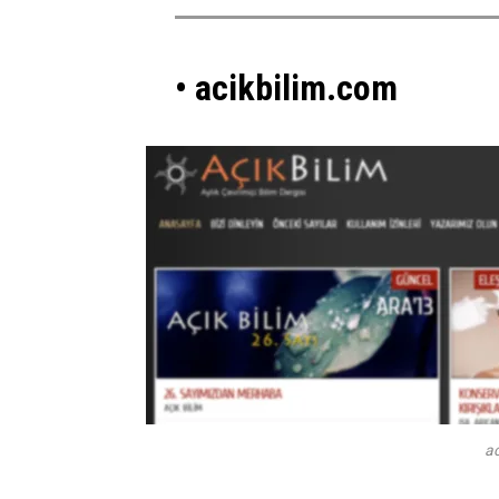
• acikbilim.com
a