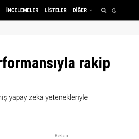
İNCELEMELER
LISTELER
DIĞER
rformansıyla rakip
miş yapay zeka yetenekleriyle
Reklam