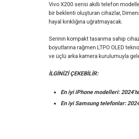
Vivo X200 serisi akıllı telefon model
bir beklenti oluşturan cihazlar, Dimen
hayal kırıklığına uğratmayacak.
Serinin kompakt tasarıma sahip ciha
boyutlarına rağmen LTPO OLED teknolo
ve üçlü arka kamera kurulumuyla gel
İLGİNİZİ ÇEKEBİLİR:
En iyi iPhone modelleri: 2024’te
En iyi Samsung telefonlar: 2024