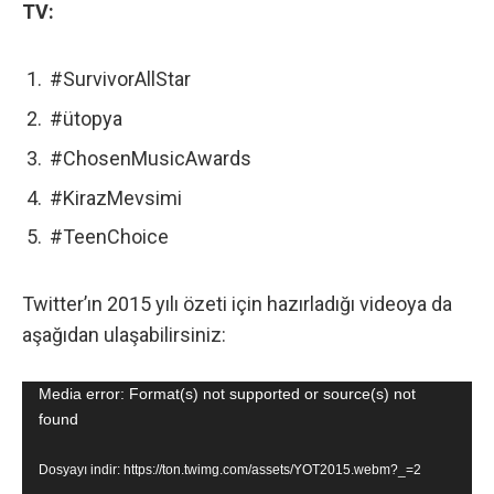
TV:
#SurvivorAllStar
#ütopya
#ChosenMusicAwards
#KirazMevsimi
#TeenChoice
Twitter’ın 2015 yılı özeti için hazırladığı videoya da
aşağıdan ulaşabilirsiniz:
Video
Media error: Format(s) not supported or source(s) not
found
oynatıcı
Dosyayı indir: https://ton.twimg.com/assets/YOT2015.webm?_=2