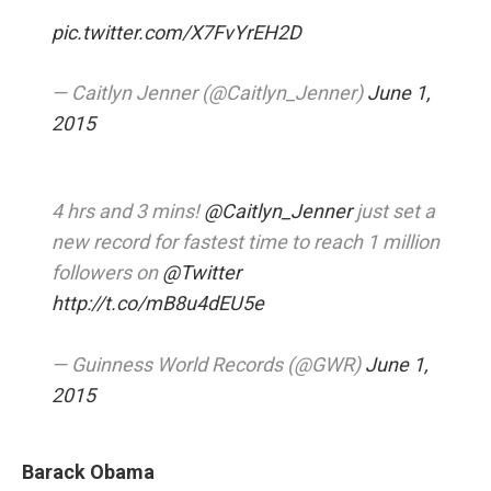
pic.twitter.com/X7FvYrEH2D
— Caitlyn Jenner (@Caitlyn_Jenner)
June 1,
2015
4 hrs and 3 mins!
@Caitlyn_Jenner
just set a
new record for fastest time to reach 1 million
followers on
@Twitter
http://t.co/mB8u4dEU5e
— Guinness World Records (@GWR)
June 1,
2015
Barack Obama