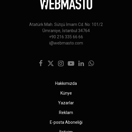
Atatürk Mah. Sütçü İmam Cd. No: 101/2
Ümraniye, İstanbul 34764
+90 216 335 66 66
i@webmasto.com
Facebook
X
Instagram
YouTube
LinkedIn
WhatsApp
(Twitter)
Hakkımızda
Künye
Yazarlar
Reklam
E-posta Aboneliği
İletişim