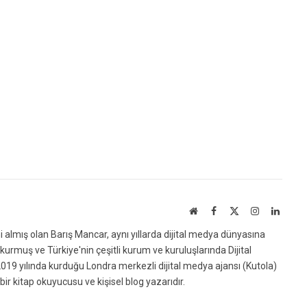
Website
Facebook
X
Instagram
Linked
(Twitter)
ni almış olan Barış Mancar, aynı yıllarda dijital medya dünyasına
urmuş ve Türkiye'nin çeşitli kurum ve kuruluşlarında Dijital
019 yılında kurduğu Londra merkezli dijital medya ajansı (Kutola)
bir kitap okuyucusu ve kişisel blog yazarıdır.