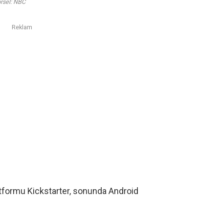
rsel: NBC
Reklam
atformu
Kickstarter
, sonunda Android