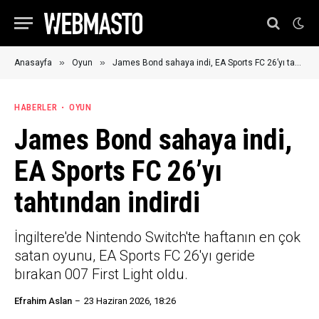
»
»
Anasayfa
Oyun
James Bond sahaya indi, EA Sports FC 26’yı tahtından indirdi
HABERLER
OYUN
James Bond sahaya indi,
EA Sports FC 26’yı
tahtından indirdi
İngiltere'de Nintendo Switch'te haftanın en çok
satan oyunu, EA Sports FC 26'yı geride
bırakan 007 First Light oldu.
Efrahim Aslan
23 Haziran 2026, 18:26