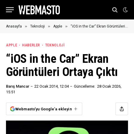
»
»
»
Anasayfa
Teknoloji
Apple
“iOS in the Car” Ekran Görüntüleri Ortaya Çıktı
APPLE
HABERLER
TEKNOLOJI
“iOS in the Car” Ekran
Görüntüleri Ortaya Çıktı
Barış Mancar
22 Ocak 2014, 12:04
Güncelleme:
28 Ocak 2026,
15:51
Webmasto'yu Google'a ekleyin