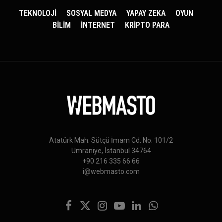
TEKNOLOJİ
SOSYAL MEDYA
YAPAY ZEKA
OYUN
BİLİM
İNTERNET
KRİPTO PARA
Atatürk Mah. Sütçü İmam Cd. No: 101/2
Ümraniye, İstanbul 34764
+90 216 335 66 66
i@webmasto.com
Facebook
X
Instagram
YouTube
LinkedIn
WhatsApp
(Twitter)