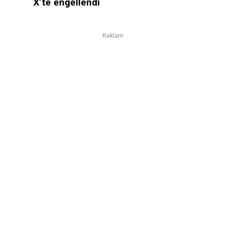
X’te engellendi
Reklam