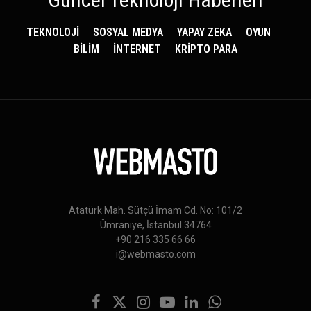
TEKNOLOJİ
SOSYAL MEDYA
YAPAY ZEKA
OYUN
BİLİM
İNTERNET
KRİPTO PARA
Atatürk Mah. Sütçü İmam Cd. No: 101/2
Ümraniye, İstanbul 34764
+90 216 335 66 66
i@webmasto.com
Facebook
X
Instagram
YouTube
LinkedIn
WhatsApp