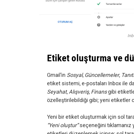
Inb
Etiket oluşturma ve d
Gmail’in
Sosyal
,
Güncellemeler
,
Tanıt
etiket sistemi, e-postaları Inbox ile d
Seyahat
,
Alışveriş
,
Finans
gibi etiket
özelleştirilebildiği gibi; yeni etiketl
Yeni bir etiket oluşturmak için sol t
“Yeni oluştur”
seçeneğini tıklamanız y
etiketleri düzenlemek içinse; sol tar