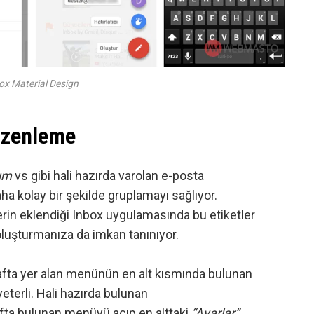
ox Material Design
üzenleme
ım
vs gibi hali hazırda varolan e-posta
aha kolay bir şekilde gruplamayı sağlıyor.
lerin eklendiği Inbox uygulamasında bu etiketler
er oluşturmanıza da imkan tanınıyor.
arafta yer alan menünün en alt kısmında bulunan
eterli. Hali hazırda bulunan
afta bulunan menüyü açıp en alttaki
“Ayarlar”