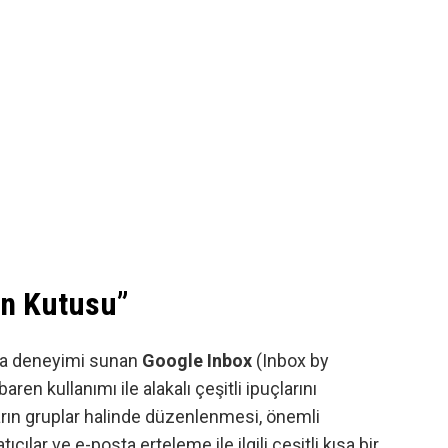
len Kutusu”
sta deneyimi sunan
Google Inbox
(Inbox by
ren kullanımı ile alakalı çeşitli ipuçlarını
arın gruplar halinde düzenlenmesi, önemli
tıcılar ve e-posta erteleme ile ilgili çeşitli kısa bir