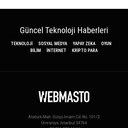
Güncel Teknoloji Haberleri
TEKNOLOJİ
SOSYAL MEDYA
YAPAY ZEKA
OYUN
BİLİM
İNTERNET
KRİPTO PARA
Atatürk Mah. Sütçü İmam Cd. No: 101/2
Ümraniye, İstanbul 34764