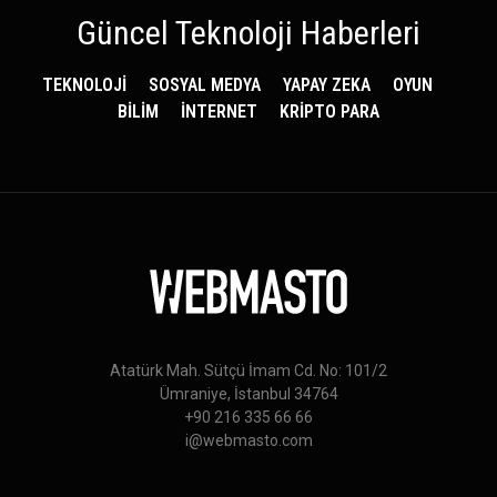
Güncel Teknoloji Haberleri
TEKNOLOJİ
SOSYAL MEDYA
YAPAY ZEKA
OYUN
BİLİM
İNTERNET
KRİPTO PARA
Atatürk Mah. Sütçü İmam Cd. No: 101/2
Ümraniye, İstanbul 34764
+90 216 335 66 66
i@webmasto.com