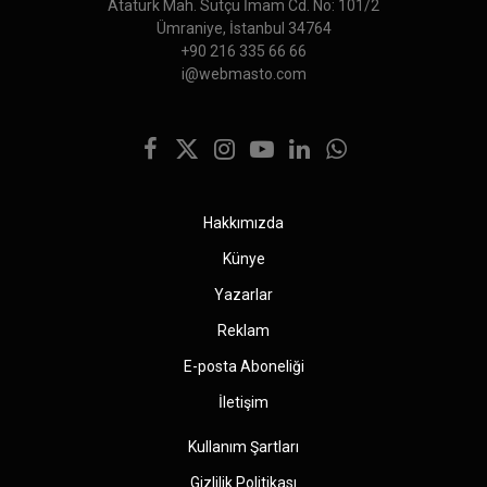
Atatürk Mah. Sütçü İmam Cd. No: 101/2
Ümraniye, İstanbul 34764
+90 216 335 66 66
i@webmasto.com
Facebook
X
Instagram
YouTube
LinkedIn
WhatsApp
(Twitter)
Hakkımızda
Künye
Yazarlar
Reklam
E-posta Aboneliği
İletişim
Kullanım Şartları
Gizlilik Politikası