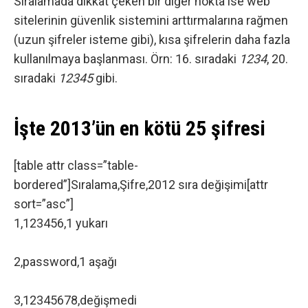
Sıralamada dikkat çeken bir diğer nokta ise web
sitelerinin güvenlik sistemini arttırmalarına rağmen
(uzun şifreler isteme gibi), kısa şifrelerin daha fazla
kullanılmaya başlanması. Örn: 16. sıradaki
1234
, 20.
sıradaki
12345
gibi.
İşte 2013’ün en kötü 25 şifresi
[table attr class=”table-
bordered”]Sıralama,Şifre,2012 sıra değişimi[attr
sort=”asc”]
1,123456,1 yukarı
2,password,1 aşağı
3,12345678,değişmedi