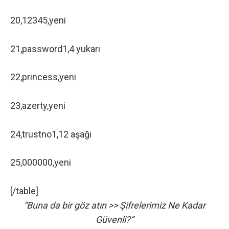
20,12345,yeni
21,password1,4 yukarı
22,princess,yeni
23,azerty,yeni
24,trustno1,12 aşağı
25,000000,yeni
[/table]
“Buna da bir göz atın >>
Şifrelerimiz Ne Kadar
Güvenli?
“