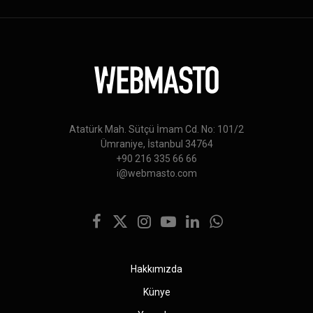
Atatürk Mah. Sütçü İmam Cd. No: 101/2
Ümraniye, İstanbul 34764
+90 216 335 66 66
i@webmasto.com
Facebook
X
Instagram
YouTube
LinkedIn
WhatsApp
(Twitter)
Hakkımızda
Künye