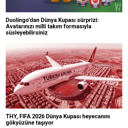
Duolingo’dan Dünya Kupası sürprizi:
Avatarınızı milli takım formasıyla
süsleyebilirsiniz
THY, FIFA 2026 Dünya Kupası heyecanını
gökyüzüne taşıyor