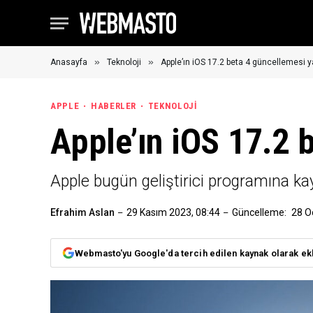
»
»
Anasayfa
Teknoloji
Apple’ın iOS 17.2 beta 4 güncellemesi y
APPLE
HABERLER
TEKNOLOJI
Apple’ın iOS 17.2 
Apple bugün geliştirici programına kayı
Efrahim Aslan
29 Kasım 2023, 08:44
Güncelleme:
28 O
Webmasto'yu Google'da tercih edilen kaynak olarak ek