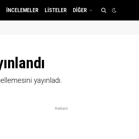
İNCELEMELER
LISTELER
DIĞER
yınlandı
cellemesini yayınladı.
Reklam