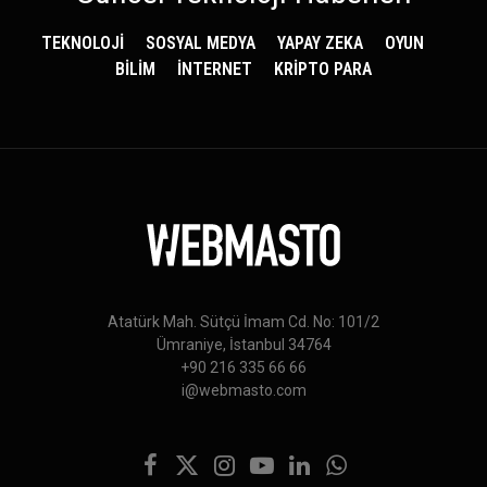
TEKNOLOJİ
SOSYAL MEDYA
YAPAY ZEKA
OYUN
BİLİM
İNTERNET
KRİPTO PARA
Atatürk Mah. Sütçü İmam Cd. No: 101/2
Ümraniye, İstanbul 34764
+90 216 335 66 66
i@webmasto.com
Facebook
X
Instagram
YouTube
LinkedIn
WhatsApp