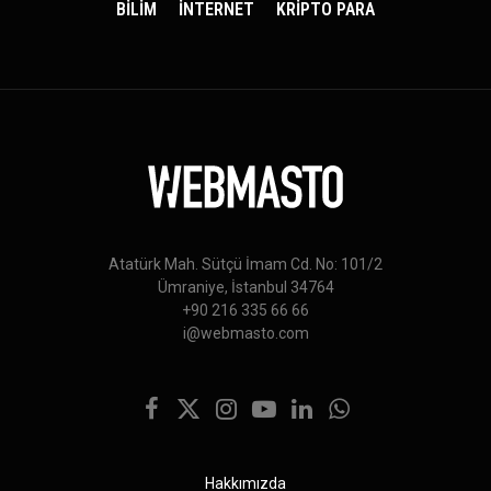
BİLİM
İNTERNET
KRİPTO PARA
Atatürk Mah. Sütçü İmam Cd. No: 101/2
Ümraniye, İstanbul 34764
+90 216 335 66 66
i@webmasto.com
Facebook
X
Instagram
YouTube
LinkedIn
WhatsApp
(Twitter)
Hakkımızda