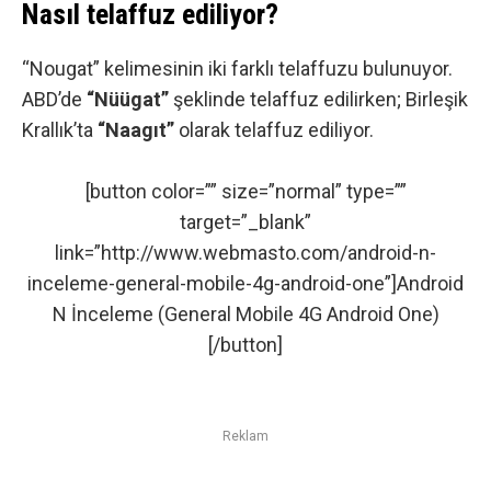
Nasıl telaffuz ediliyor?
“Nougat” kelimesinin iki farklı telaffuzu bulunuyor.
ABD’de
“Nüügat”
şeklinde telaffuz edilirken; Birleşik
Krallık’ta
“Naagıt”
olarak telaffuz ediliyor.
[button color=”” size=”normal” type=””
target=”_blank”
link=”http://www.webmasto.com/android-n-
inceleme-general-mobile-4g-android-one”]Android
N İnceleme (General Mobile 4G Android One)
[/button]
Reklam