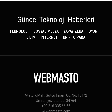
Güncel Teknoloji Haberleri
TEKNOLOJİ
SOSYAL MEDYA
YAPAY ZEKA
OYUN
BİLİM
İNTERNET
KRİPTO PARA
Atatürk Mah. Sütçü İmam Cd. No: 101/2
Ümraniye, İstanbul 34764
+90 216 335 66 66
i@webmasto.com