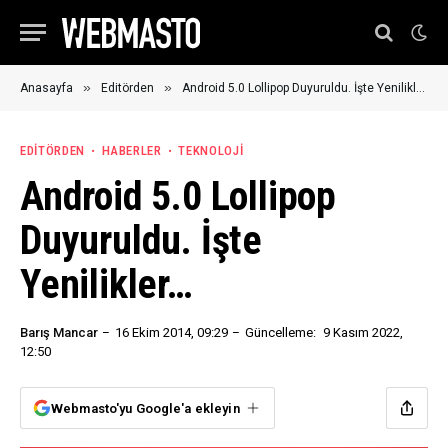
»
»
Anasayfa
Editörden
Android 5.0 Lollipop Duyuruldu. İşte Yenilikler…
EDITÖRDEN
HABERLER
TEKNOLOJI
Android 5.0 Lollipop
Duyuruldu. İşte
Yenilikler…
Barış Mancar
16 Ekim 2014, 09:29
Güncelleme:
9 Kasım 2022,
12:50
Webmasto'yu Google'a ekleyin