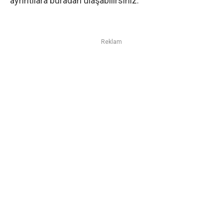
ayrıntılara
buradan
ulaşabilirsiniz.
Reklam