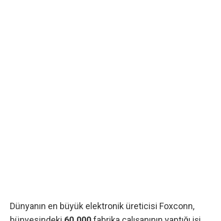
Dünyanın en büyük elektronik üreticisi Foxconn,
bünyesindeki
60,000
fabrika çalışanının yaptığı işi