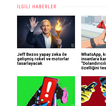
İLGILI HABERLER
Jeff Bezos yapay zeka ile
WhatsApp, kö
gelişmiş roket ve motorlar
insanlara kar
tasarlayacak
“Dolandırıcıl
özelliğini te