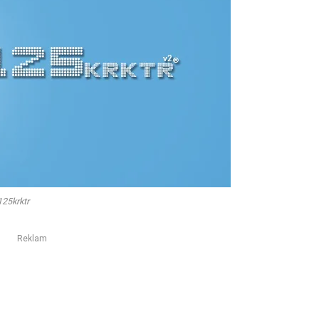
125krktr
Reklam