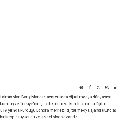
Website
Facebook
X
Instagram
Linked
(Twitter)
ni almış olan Barış Mancar, aynı yıllarda dijital medya dünyasına
urmuş ve Türkiye'nin çeşitli kurum ve kuruluşlarında Dijital
019 yılında kurduğu Londra merkezli dijital medya ajansı (Kutola)
bir kitap okuyucusu ve kişisel blog yazarıdır.