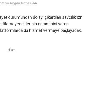
com mesaj gönderme alanı
kayet durumundan dolayı çıkartılan savcılık izni
üntülemeyeceklerinin garantisini veren
latformlarda da hizmet vermeye başlayacak.
Reklam