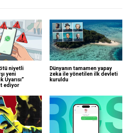
tü niyetli
Dünyanın tamamen yapay
şı yeni
zeka ile yönetilen ilk devleti
ık Uyarısı”
kuruldu
st ediyor