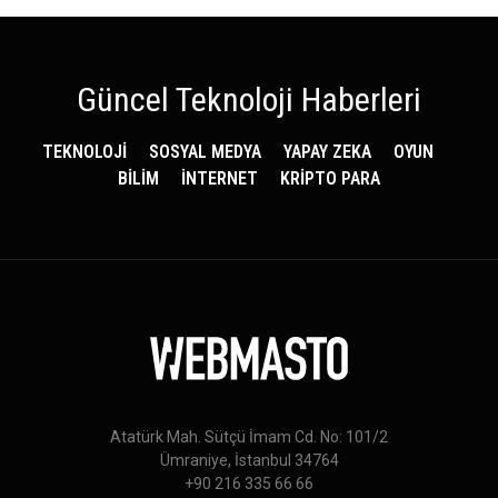
Güncel Teknoloji Haberleri
TEKNOLOJİ
SOSYAL MEDYA
YAPAY ZEKA
OYUN
BİLİM
İNTERNET
KRİPTO PARA
Atatürk Mah. Sütçü İmam Cd. No: 101/2
Ümraniye, İstanbul 34764
+90 216 335 66 66