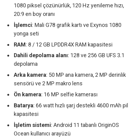
1080 piksel çözünürlük, 120 Hz yenileme hızı,
20:9 en boy oranı
İşlemci
: Mali G78 grafik kartı ve Exynos 1080
yonga seti
RAM
: 8 / 12 GB LPDDR4X RAM kapasitesi
Dahili depolama alanı
: 128 ve 256 GB UFS 3.1
depolama
Arka kamera
: 50 MP ana kamera, 2 MP derinlik
sensörü ve 2 MP makro lens
Ön kamera
: 16 MP selfie kamerası
Batarya
: 66 watt hızlı şarj destekli 4600 mAh pil
kapasitesi
İşletim sistemi
: Android 11 tabanlı OriginOS
Ocean kullanıcı arayüzü