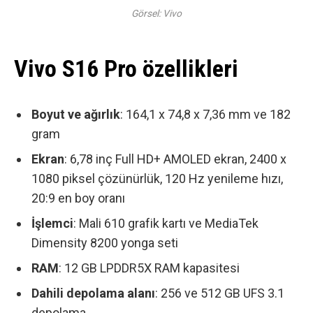
Görsel: Vivo
Vivo S16 Pro özellikleri
Boyut ve ağırlık
: 164,1 x 74,8 x 7,36 mm ve 182
gram
Ekran
: 6,78 inç Full HD+ AMOLED ekran, 2400 x
1080 piksel çözünürlük, 120 Hz yenileme hızı,
20:9 en boy oranı
İşlemci
: Mali 610 grafik kartı ve MediaTek
Dimensity 8200 yonga seti
RAM
: 12 GB LPDDR5X RAM kapasitesi
Dahili depolama alanı
: 256 ve 512 GB UFS 3.1
depolama