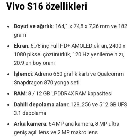
Vivo S16 özellikleri
Boyut ve ağırlık
: 164,1 x 74,8 x 7,36 mm ve 182
gram
Ekran
: 6,78 inç Full HD+ AMOLED ekran, 2400 x
1080 piksel çözünürlük, 120 Hz yenileme hızı,
20:9 en boy oranı
İşlemci
: Adreno 650 grafik kartı ve Qualcomm
Snapdragon 870 yonga seti
RAM
: 8 / 12 GB LPDDR4X RAM kapasitesi
Dahili depolama alanı
: 128, 256 ve 512 GB UFS
3.1 depolama
Arka kamera
: 64 MP ana kamera, 8 MP ultra
geniş açılı lens ve 2 MP makro lens